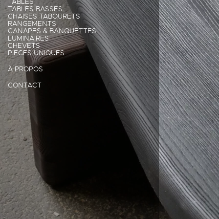
TABLES
TABLES BASSES
CHAISES TABOURETS
RANGEMENTS
CANAPES & BANQUETTES
LUMINAIRES
CHEVETS
PIECES UNIQUES
À PROPOS
CONTACT